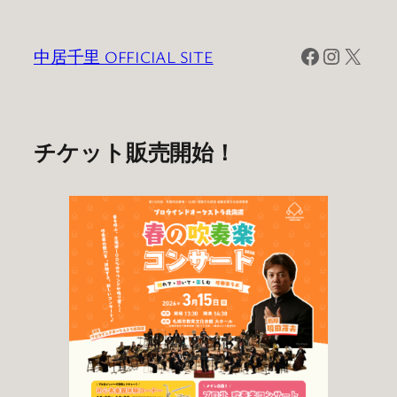
内
容
Facebook
Instagra
X
中居千里 OFFICIAL SITE
を
ス
キ
ッ
チケット販売開始！
プ