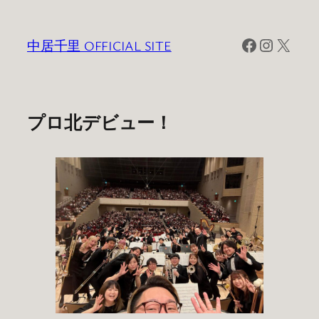
内
容
Facebook
Instagra
X
中居千里 OFFICIAL SITE
を
ス
キ
ッ
プロ北デビュー！
プ